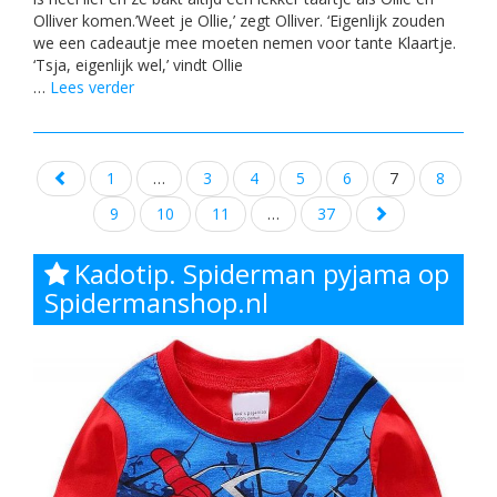
Olliver komen.’Weet je Ollie,’ zegt Olliver. ‘Eigenlijk zouden
we een cadeautje mee moeten nemen voor tante Klaartje.
‘Tsja, eigenlijk wel,’ vindt Ollie
…
Lees verder
Posts
1
…
3
4
5
6
7
8
navigation
9
10
11
…
37
Kadotip. Spiderman pyjama op
Spidermanshop.nl