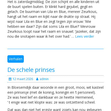
Het is zaterdagmiddag. De zon schijnt en alle kinderen uit
de buurt spelen buiten. Er klinkt hard gejubel, gegil en
gelach. De buurman van Lila en Blue, meneer Zeurkous,
hangt uit het raam en kijkt naar de drukte op straat. Hij
wijst naar Lila en Blue en zegt tegen zijn vrouw: ‘Wie
hebben we daar? Zijn dat soms Lila en Blue?’ Mevrouw
Zeurkous loopt naar het raam en snauwt: ‘Jazeker, dat zijn
nou die snotapen waar ik het over had.’ …
Lees verder
Verhalen
De schele prinses
12 maart 2026
admin
In Bloesemdijk daar woonde in een groot, mooi, wit kasteel
een prinsesje (met de koning, koningin en ’t personeel).
Ze was heel lief en dankbaar en ze heette Hermeneel,
‘ t enige wat niet klopte was: ze was ontzettend scheel.
Dat was dan niet het ergste want zoiets kan nou gebeuren