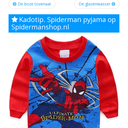
Post
De boze tovenaar
De glazenwasser
navigation
Kadotip. Spiderman pyjama op
Spidermanshop.nl