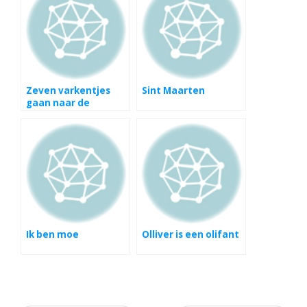
Zeven varkentjes
Sint Maarten
gaan naar de
dierentuin
Ik ben moe
Olliver is een olifant