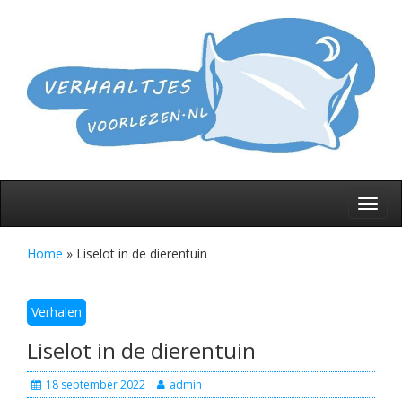
Skip
to
De l
verh
V
content
voor
slap
gaa
Toggl
navig
Home
»
Liselot in de dierentuin
Verhalen
Liselot in de dierentuin
18 september 2022
admin