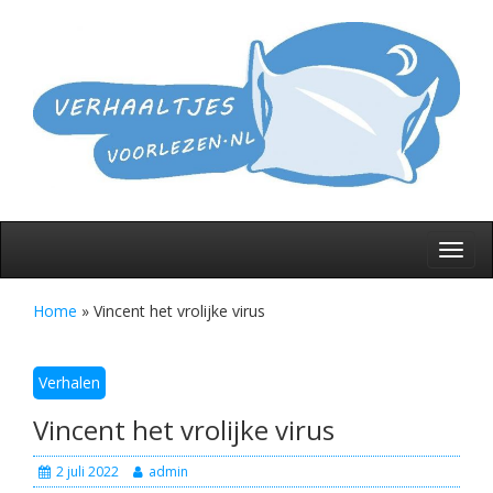
Skip
to
De l
verh
V
content
voor
slap
gaa
Toggl
navig
Home
»
Vincent het vrolijke virus
Verhalen
Vincent het vrolijke virus
2 juli 2022
admin