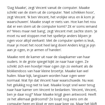
‘Dag Maaike’, zegt Vincent vanuit de computer. Maaike
schrikt van de stem uit de computer. ‘Niet schrikken hoor’,
zegt Vincent. ‘Ik ben Vincent, het vrolijke virus en ik kom je
waarschuwen’. Maaike snapt er niets van. Hoe kan het nou
dat er een stem uit de computer komt? Zit er soms iemand
in? ‘Wees maar niet bang’, zegt Vincent met zachte stem. ‘Je
moet nu wel stoppen met het spelletje anders blijven je
ogen voor altijd vierkant!. Met de computer spelen is leuk,
maar je moet het nooit heel lang doen! Anders krijg je pijn
aan je ogen, in je armen of handen’.
Maaike rent de kamer uit naar de slaapkamer van haar
ouders. In de grote spiegel kijkt ze naar haar ogen. Ze
schrikt zich een hoedje! Haar ogen zijn zo vierkant als de
blokkendoos van haar kleine broertje. Maaike kan wel
huilen. Maar kijk, langzaam worden haar ogen weer
normaal. Wat fijn dat Vincent haar waarschuwde. Nu was
het gelukkig nog niet te laat. Maaike loopt snel weer terug
naar haar kamer om Vincent te bedanken. ‘Vincent, Vincent,
ben je daar nog?’ Maar Maaike krijgt geen antwoord. Heeft
ze het allemaal gedroomd? Ze loopt nog eens om de
computer heen en klopt er een paar keer op. Maar het blijft