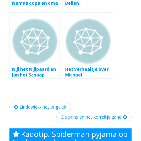
Namaak opa en oma
Bellen
Nijl het Nijlpaard en
Het verhaaltje over
Jan het Schaap
Michael
Post
Lindewiek- het ongeluk
navigation
De prins en het korreltje zand
Kadotip. Spiderman pyjama op