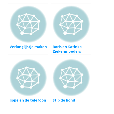
Verlanglijstje maken
Boris en Katinka –
Ziekenmoeders
Jippe en de telefoon
Stip de hond