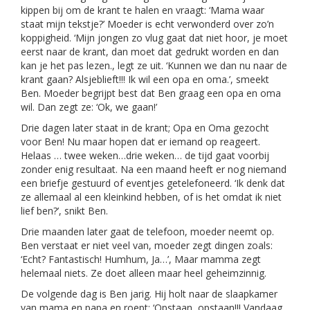
kippen bij om de krant te halen en vraagt: ‘Mama waar
staat mijn tekstje?’ Moeder is echt verwonderd over zo’n
koppigheid. ‘Mijn jongen zo vlug gaat dat niet hoor, je moet
eerst naar de krant, dan moet dat gedrukt worden en dan
kan je het pas lezen., legt ze uit. ‘Kunnen we dan nu naar de
krant gaan? Alsjeblieft!!! Ik wil een opa en oma.’, smeekt
Ben. Moeder begrijpt best dat Ben graag een opa en oma
wil. Dan zegt ze: ‘Ok, we gaan!’
Drie dagen later staat in de krant; Opa en Oma gezocht
voor Ben! Nu maar hopen dat er iemand op reageert.
Helaas … twee weken…drie weken… de tijd gaat voorbij
zonder enig resultaat. Na een maand heeft er nog niemand
een briefje gestuurd of eventjes getelefoneerd. ‘Ik denk dat
ze allemaal al een kleinkind hebben, of is het omdat ik niet
lief ben?’, snikt Ben.
Drie maanden later gaat de telefoon, moeder neemt op.
Ben verstaat er niet veel van, moeder zegt dingen zoals:
‘Echt? Fantastisch! Humhum, Ja…’, Maar mamma zegt
helemaal niets. Ze doet alleen maar heel geheimzinnig.
De volgende dag is Ben jarig. Hij holt naar de slaapkamer
van mama en papa en roept: ‘Opstaan, opstaan!!! Vandaag