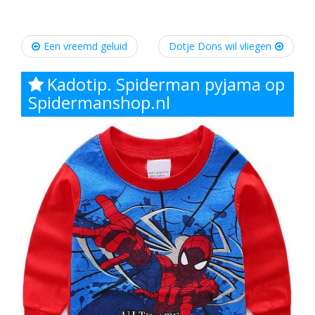
Post
Een vreemd geluid
Dotje Dons wil vliegen
navigation
Kadotip. Spiderman pyjama op
Spidermanshop.nl