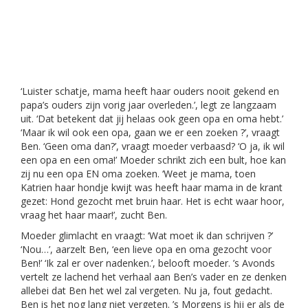
‘Luister schatje, mama heeft haar ouders nooit gekend en
papa’s ouders zijn vorig jaar overleden.’, legt ze langzaam
uit. ‘Dat betekent dat jij helaas ook geen opa en oma hebt.’
‘Maar ik wil ook een opa, gaan we er een zoeken ?’, vraagt
Ben. ‘Geen oma dan?’, vraagt moeder verbaasd? ‘O ja, ik wil
een opa en een oma!’ Moeder schrikt zich een bult, hoe kan
zij nu een opa EN oma zoeken. ‘Weet je mama, toen
Katrien haar hondje kwijt was heeft haar mama in de krant
gezet: Hond gezocht met bruin haar. Het is echt waar hoor,
vraag het haar maar!’, zucht Ben.
Moeder glimlacht en vraagt: ‘Wat moet ik dan schrijven ?’
‘Nou…’, aarzelt Ben, ‘een lieve opa en oma gezocht voor
Ben!’ ‘Ik zal er over nadenken.’, belooft moeder. ’s Avonds
vertelt ze lachend het verhaal aan Ben’s vader en ze denken
allebei dat Ben het wel zal vergeten. Nu ja, fout gedacht.
Ben is het nog lang niet vergeten. ’s Morgens is hij er als de