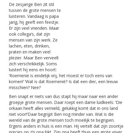
De zesjarige Ben zit stil
tussen de grote mensen te
luisteren. Vandaag is papa
jarig, hij geeft een feestje.
Er zijn veel vrienden. Maar
ook collega’s, dat zijn
mensen van zijn werk. Ze
lachen, eten, drinken,
praten en maken veel
plezier. Maar Ben verveelt
zich verschrikkelijk. Soms
luistert hij eens en hoort:
‘Roemenië is eindelijk vrij, het moest er toch eens van
komen!’ ‘Wat is dat Roemenië? Is dat een dier, een leeuw
misschien? Nee?
Ben snapt er niets van dus stapt hij maar naar een ander
groepje grote mensen. Daar roept een dame luidkeels: ‘Die
orkaan heeft alles vernield, gelukkig komt dat in ons land
niet voor!’Daar begrijpt Ben nog minder van. Wat is die
wereld van de grote mensen toch moeilijk te begrijpen.
Ergens anders in huis is een man. Hij vertelt dat zijn zoontje
precies op z’n opa lijkt. Zijn opa heeft thuis een grote vijver