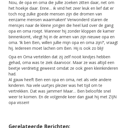
Nou, de opa en oma die jullie zoeken zitten daar, net om
het hoekje daar. Enne… ik vind het zeer leuk en lief dat er
toch nog zulke goede mensen zijn die dromen van
eenzame mensen waarmaken!’ Verwonderd staren de
mensjes naar de kleine jongen die heel luid over de gang
opa en oma roept. Wanneer hij zonder kloppen de kamer
binnenkomt, vliegt hij in de armen van zijn nieuwe opa en
oma. ‘Ik ben Ben, willen jullie mijn opa en oma zijn?’, vraagt
hij. Iedereen moet lachen om Ben. Hij is ook zo blij!
Opa en Oma vertelden dat zij zelf nooit kindjes hebben
gehad, oma was te ziek daarvoor. Maar ze was altijd een
beetje verdrietig geweest omdat ze ook geen kleinkinderen
had.
Al gauw heeft Ben een opa en oma, net als vele andere
kinderen. Na vele uurtjes plezier was het tijd om te
vertrekken. Dat was jammer! Maar… Ben beloofde snel
weer te komen. En de volgende keer dan gaat hij met ZIJN
opa vissen!
Gerelateerde Berichten: