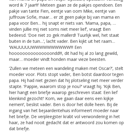
word ik 7 jaar!!!’ Meteen gaan ze de pakjes opendoen. Een
pakje van tante Fien, eentje van oom Mike, eentje van
juffrouw Sofie, maar… er zit geen pakje bij van mama en
papa voor Ben… hij snapt er niets van. ‘Mama, papa, …
vinden jullie mij niet soms niet meer lief’, vraagt Ben
bedeesd. ‘Doe niet zo gek mallerd! Tuurlijk wel, het staat
buiten in de tuin…’, lacht vader. Ben kijkt uit het raam…
‘WAUUUUUWWWWWWWWWW!!! Een
hooooooooooooooondd!!!, dit had hij al zo lang gewild,
maar… moeder vindt honden maar vieze beesten.
‘Zullen we meteen een wandeling maken met Oscar?’, stelt
moeder voor. Plots stopt vader, Ben botst daardoor tegen
papa. Hij had niet gezien dat hij plotseling niet meer verder
stapte. ‘Pappie, waarom stop je nou?’ vraagt hij. ‘Kijk Ben,
hier hangt een briefje waarop geschreven staat: Een lief
kleinkind gezocht!’ Kom, we gaan daar eens een kijkje
nemen!’, beslist vader. Ben is door het dolle heen. Bij de
ingang van het bejaardentehuis informeert moeder naar
het briefje. De verpleegster krabt vol verwondering in het
haar, ze had nooit gedacht dat er antwoord zou komen op
dat briefje.