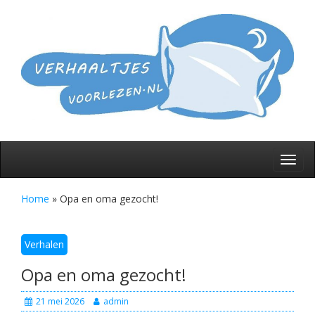
Skip
to
De l
verh
V
content
voor
slap
gaa
Toggl
navig
Home
»
Opa en oma gezocht!
Verhalen
Opa en oma gezocht!
21 mei 2026
admin