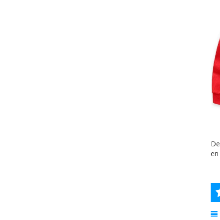
De
en 