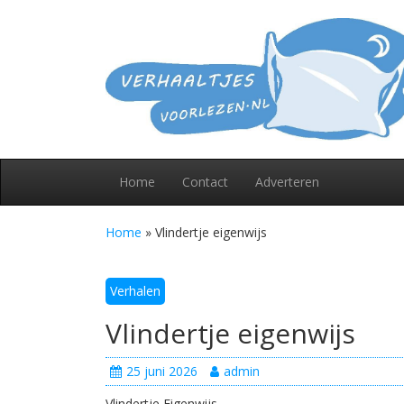
Skip
to
content
Home
Contact
Adverteren
Home
»
Vlindertje eigenwijs
Verhalen
Vlindertje eigenwijs
25 juni 2026
admin
Vlindertje Eigenwijs