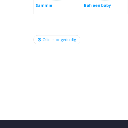
Sammie
Bah een baby
Post
Ollie is ongeduldig
navigation