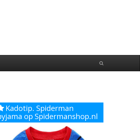
en.nl
Kadotip. Spiderman
pyjama op Spidermanshop.nl